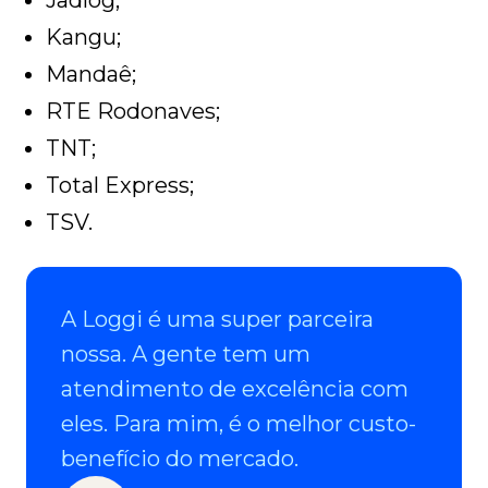
Jadlog;
Kangu;
Mandaê;
RTE Rodonaves;
TNT;
Total Express;
TSV.
A Loggi é uma super parceira
nossa. A gente tem um
atendimento de excelência com
eles. Para mim, é o melhor custo-
benefício do mercado.