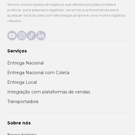
Somos uma empresa de logística que oferece soluções simples e
práticas, para pessoas e negócios. Levamos sua encomenda para
qualquer local do país com tecnologia própria e uma malha logística
robusta.
Serviços
Entrega Nacional
Entrega Nacional com Coleta
Entrega Local
Integração com plataformas de vendas
Transportadora
Sobre nós
Nossa história