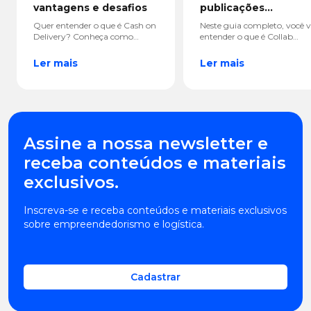
vantagens e desafios
publicações
colaborativas
Quer entender o que é Cash on
Neste guia completo, você v
Delivery? Conheça como
entender o que é Collab
funciona esse modelo de
Instagram, como criar post
pagamento na entrega e veja
colaborativos, aceitar convit
Ler mais
Ler mais
se ele pode ser uma boa
usar o recurso pelo Meta
estratégia para o seu negócio.
Business Suite e aproveitar 
estratégia para vender mais
Assine a nossa newsletter e
receba conteúdos e materiais
exclusivos.
Inscreva-se e receba conteúdos e materiais exclusivos
sobre empreendedorismo e logística.
Cadastrar