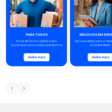
PARA TODOS
NEGÓCIOS EM EXP
Envie de forma rápida e sem
Serviços ideais para a nec
burocracia com a nossa plataforma
empreendedor
Saiba mais
Saiba mais
Previous slide
Next slide