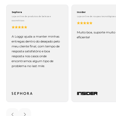
Sephora
Insider
Loja online de produtos de beleza e
Loja online de roupas tecnológicas
cosméticos
Muito boa, suporte muito
A Loggi ajuda a manter minhas
eficiente!
entregas dentro do desejado pelo
meu cliente final, com tempo de
resposta satisfatório e boa
resposta nos casos onde
encontramos algum tipo de
problema no last mile.