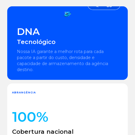
DNA
Tecnológico
Nossa IA garante a melhor rota para cada
pacote a partir do custo, densidade e
capacidade de armazenamento da agência
destino.
ABRANGÊNCIA
100%
Cobertura nacional