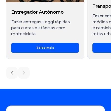
Transpo
Entregador Autônomo
Fazer en
Fazer entregas Loggi rápidas
médios co
para curtas distâncias com
e camin
motocicleta
rotas urb
Saiba mais
Previous slide
Next slide