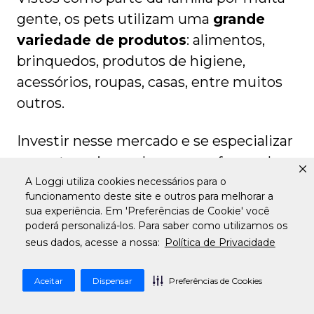
gente, os pets utilizam uma
grande
variedade de produtos
: alimentos,
brinquedos, produtos de higiene,
acessórios, roupas, casas, entre muitos
outros.
Investir nesse mercado e se especializar
em categorias pode ser uma forma de
se dar bem.
A Loggi utiliza cookies necessários para o
funcionamento deste site e outros para melhorar a
sua experiência. Em 'Preferências de Cookie' você
Você pode ainda prestar serviços
poderá personalizá-los. Para saber como utilizamos os
relacionados a pet, como veterinário ou
seus dados, acesse a nossa:
Política de Privacidade
cuidador de animais.
Aceitar
Dispensar
Preferências de Cookies
No entanto, vale a pena prestar atenção