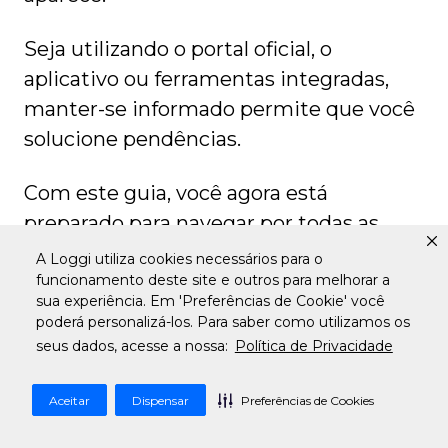
Seja utilizando o portal oficial, o
aplicativo ou ferramentas integradas,
manter-se informado permite que você
solucione pendências.
Com este guia, você agora está
preparado para navegar por todas as
etapas da logística postal brasileira com
A Loggi utiliza cookies necessários para o
total confiança.
funcionamento deste site e outros para melhorar a
sua experiência. Em 'Preferências de Cookie' você
poderá personalizá-los. Para saber como utilizamos os
Perguntas Frequentes
seus dados, acesse a nossa:
Política de Privacidade
Por que meu rastreio não atualiza?
Aceitar
Dispensar
Preferências de Cookies
No PAC, as atualizações são mais lentas devido ao
transporte terrestre. Se o prazo de entrega venceu