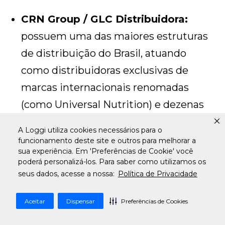
CRN Group / GLC Distribuidora:
possuem uma das maiores estruturas
de distribuição do Brasil, atuando
como distribuidoras exclusivas de
marcas internacionais renomadas
(como Universal Nutrition) e dezenas
de marcas nacionais. São ideais para
A Loggi utiliza cookies necessários para o
lojas que precisam de um mix
funcionamento deste site e outros para melhorar a
sua experiência. Em 'Preferências de Cookie' você
diversificado e logística robusta, com
poderá personalizá-los. Para saber como utilizamos os
centros de distribuição capazes de
seus dados, acesse a nossa:
Política de Privacidade
abastecer todo o país;
Aceitar
Dispensar
Preferências de Cookies
B2B Suplementos / Flex
Distribuidora:
atacadistas