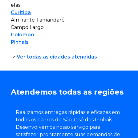
elas:
Curitiba
Almirante Tamandaré
Campo Largo
Colombo
Pinhais
->
Ver todas as cidades atendidas
Atendemos todas as regiões
Realizamos entregas rápidas e eficazes em
todos os bairros de São José dos Pinhais.
Desenvolvemos nosso serviço para
satisfazer prontamente suas demandas de