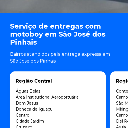
Serviço de entregas com
motoboy em São José dos
Pinhais
Bairros atendidos pela entrega expressa em
São José dos Pinhais
Região Central
Regi
Águas Belas
Cont
Área Institucional Aeroportuária
Campo
Bom Jesus
São M
Boneca de Iguaçu
Mirin
Centro
Campi
Cidade Jardim
Del R
Cruzeiro
Áruja