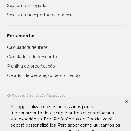
Seja um entregador
Seja uma transportadora parceira
Ferramentas
Calculadora de frete
Calculadora de desconto
Planilha de precificação
Gerador de declaração de conteúdo
@ Todos os Direitos são Reservados
A Loggi utiliza cookies necessários para o
Aviso de privacidade aos clientes
funcionamento deste site e outros para melhorar a
Termos de uso para entregadores
sua experiência. Em 'Preferências de Cookie' você
Termos e condições de uso da plataforma transportadora Loggi
Termos e Condições de Uso de Clientes
poderá personalizá-los. Para saber como utilizamos os
Tratamento de Dados pessoais Para Fornecedores