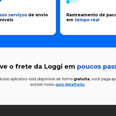
sos serviços
de envio
Rastreamento de pac
níveis
em
tempo real
ive o frete da Loggi em
poucos pas
 Nosso aplicativo está disponível de forma
gratuita
, você paga ap
acesse nosso
guia detalhado
.