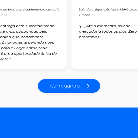
ne de produtos e suplementos naturais
Loja de artigos elétricos e hidráulicos
í/SP
Timbó/SC
 entrega bem sucedida tenho
"(...) Até o momento, saindo
nte mais apaixonado pela
mercadoria todos os dias. Zero
arca que, certamente,
problemas."
rá novamente gerando nova
 para a Loggi, então toda
 é uma oportunidade única de
ento."
Carregando...