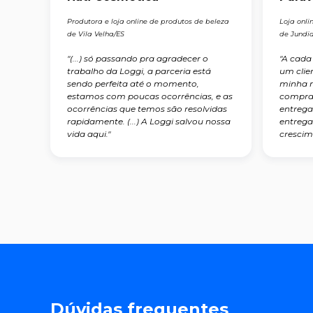
Produtora e loja online de produtos de beleza
Loja onli
de Vila Velha/ES
de Jundia
"(...) só passando pra agradecer o
"A cada
trabalho da Loggi, a parceria está
um clie
sendo perfeita até o momento,
minha m
estamos com poucas ocorrências, e as
compra
ocorrências que temos são resolvidas
entrega
rapidamente. (...) A Loggi salvou nossa
entrega
vida aqui."
crescim
Dúvidas frequentes