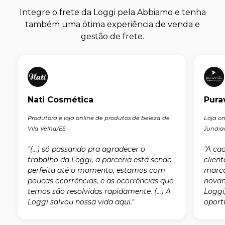
Integre o frete da Loggi pela Abbiamo e tenha
também uma ótima experiência de venda e
gestão de frete.
Nati Cosmética
Pura
Produtora e loja online de produtos de beleza de
Loja o
Vila Velha/ES
Jundia
"(...) só passando pra agradecer o
"A ca
trabalho da Loggi, a parceria está sendo
clien
perfeita até o momento, estamos com
marca
poucas ocorrências, e as ocorrências que
novam
temos são resolvidas rapidamente. (...) A
Loggi
Loggi salvou nossa vida aqui."
oport