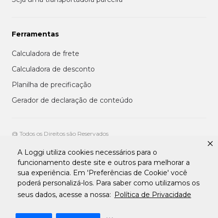
Ferramentas
Calculadora de frete
Calculadora de desconto
Planilha de precificação
Gerador de declaração de conteúdo
@ Todos os Direitos são Reservados
A Loggi utiliza cookies necessários para o
Aviso de privacidade aos clientes
funcionamento deste site e outros para melhorar a
Termos de uso para entregadores
sua experiência. Em 'Preferências de Cookie' você
Termos e condições de uso da plataforma transportadora Loggi
Termos e Condições de Uso de Clientes
poderá personalizá-los. Para saber como utilizamos os
Tratamento de Dados pessoais Para Fornecedores
seus dados, acesse a nossa:
Política de Privacidade