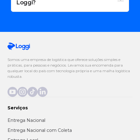
exatamente quanto você vai pagar e quando o
Loggi?
pacote vai chegar.
Todas as entregas da Loggi podem ser
rastreadas por meio do nosso site
https://www.loggi.com/rastreador/
. Para conferir
onde sua entrega está, é só compartilhar o
código de rastreio.
Somos uma empresa de logística que oferece soluções simples e
práticas, para pessoas e negócios. Levamos sua encomenda para
qualquer local do país com tecnologia própria e uma malha logística
robusta.
Serviços
Entrega Nacional
Entrega Nacional com Coleta