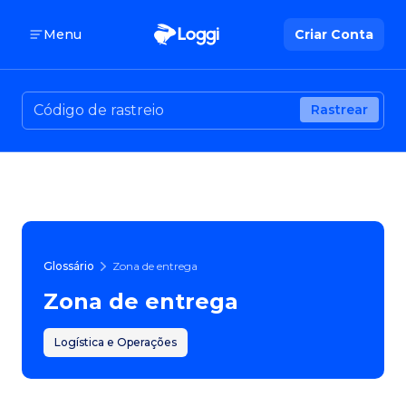
Menu
Criar Conta
Rastrear
Glossário
Zona de entrega
Zona de entrega
Logística e Operações