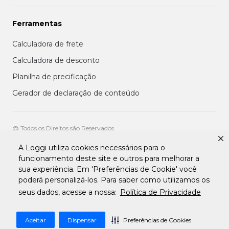
Ferramentas
Calculadora de frete
Calculadora de desconto
Planilha de precificação
Gerador de declaração de conteúdo
@ Todos os Direitos são Reservados
A Loggi utiliza cookies necessários para o
Aviso de privacidade aos clientes
funcionamento deste site e outros para melhorar a
Termos de uso para entregadores
sua experiência. Em 'Preferências de Cookie' você
Termos e condições de uso da plataforma transportadora Loggi
Termos e Condições de Uso de Clientes
poderá personalizá-los. Para saber como utilizamos os
Tratamento de Dados pessoais Para Fornecedores
seus dados, acesse a nossa:
Política de Privacidade
Aceitar
Dispensar
Preferências de Cookies
Desenvolvido por
Apiki WordPress