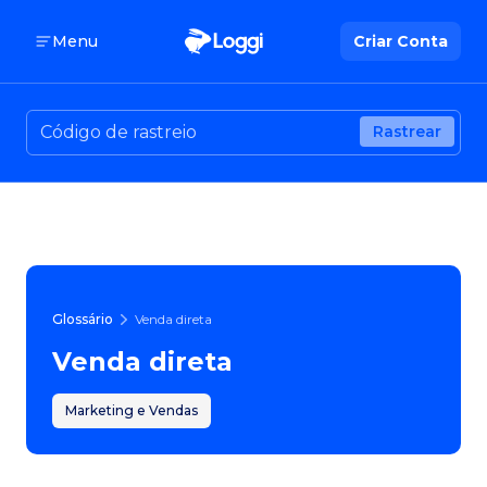
Menu
Criar Conta
Rastrear
Glossário
Venda direta
Venda direta
Marketing e Vendas