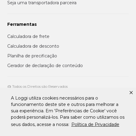
Seja uma transportadora parceira
Ferramentas
Calculadora de frete
Calculadora de desconto
Planilha de precificação
Gerador de declaração de conteúdo
@ Todos os Direitos são Reservados
A Loggi utiliza cookies necessários para o
Aviso de privacidade aos clientes
funcionamento deste site e outros para melhorar a
Termos de uso para entregadores
sua experiência. Em 'Preferências de Cookie' você
Termos e condições de uso da plataforma transportadora Loggi
Termos e Condições de Uso de Clientes
poderá personalizá-los. Para saber como utilizamos os
Tratamento de Dados pessoais Para Fornecedores
seus dados, acesse a nossa:
Política de Privacidade