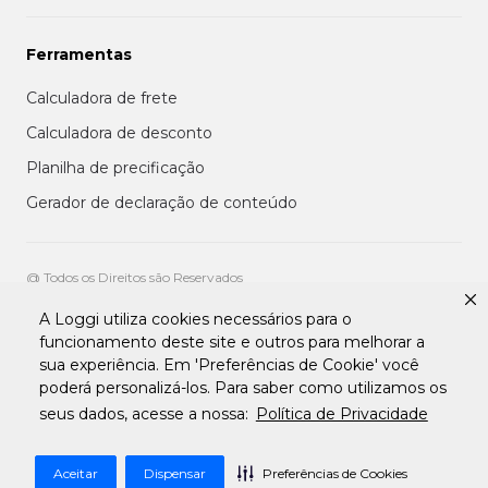
Ferramentas
Calculadora de frete
Calculadora de desconto
Planilha de precificação
Gerador de declaração de conteúdo
@ Todos os Direitos são Reservados
A Loggi utiliza cookies necessários para o
Aviso de privacidade aos clientes
funcionamento deste site e outros para melhorar a
Termos de uso para entregadores
sua experiência. Em 'Preferências de Cookie' você
Termos e condições de uso da plataforma transportadora Loggi
Termos e Condições de Uso de Clientes
poderá personalizá-los. Para saber como utilizamos os
Tratamento de Dados pessoais Para Fornecedores
seus dados, acesse a nossa:
Política de Privacidade
Aceitar
Dispensar
Preferências de Cookies
Desenvolvido por
Apiki WordPress