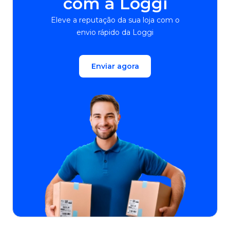
com a Loggi
Eleve a reputação da sua loja com o
envio rápido da Loggi
Enviar agora