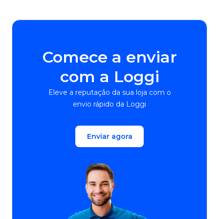
Comece a enviar
com a Loggi
Eleve a reputação da sua loja com o
envio rápido da Loggi
Enviar agora