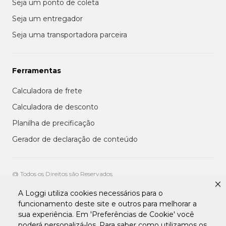
Seja um ponto de coleta
Seja um entregador
Seja uma transportadora parceira
Ferramentas
Calculadora de frete
Calculadora de desconto
Planilha de precificação
Gerador de declaração de conteúdo
@ Todos os Direitos são Reservados
A Loggi utiliza cookies necessários para o
Aviso de privacidade aos clientes
funcionamento deste site e outros para melhorar a
Termos de uso para entregadores
sua experiência. Em 'Preferências de Cookie' você
Termos e condições de uso da plataforma transportadora Loggi
Termos e Condições de Uso de Clientes
poderá personalizá-los. Para saber como utilizamos os