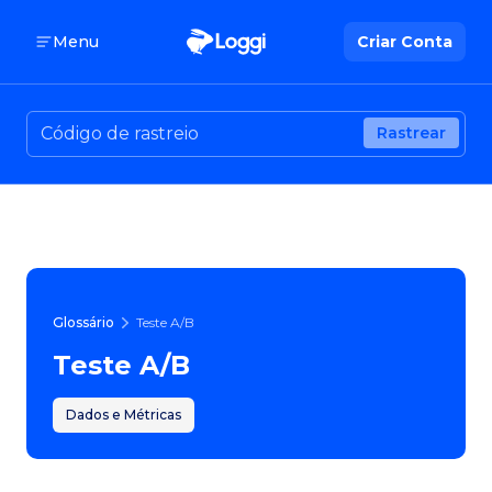
Menu
Criar Conta
Rastrear
Glossário
Teste A/B
Teste A/B
Dados e Métricas