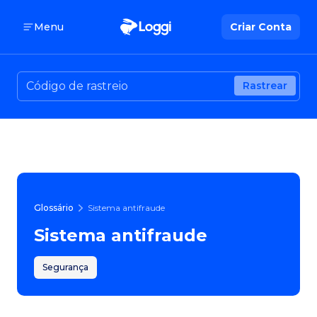
Menu
Criar Conta
Rastrear
Glossário
Sistema antifraude
Sistema antifraude
Segurança