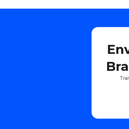
Env
Bra
Tra