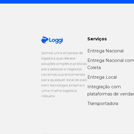
Serviços
Entrega Nacional
Somos uma empresa de
logística que oferece
Entrega Nacional co
soluções simples e práticas,
Coleta
para pessoas e negócios.
Levamos sua encomenda
Entrega Local
para qualquer local do país
com tecnologia própria e
Integração com
uma malha logística
plataformas de venda
robusta.
Transportadora