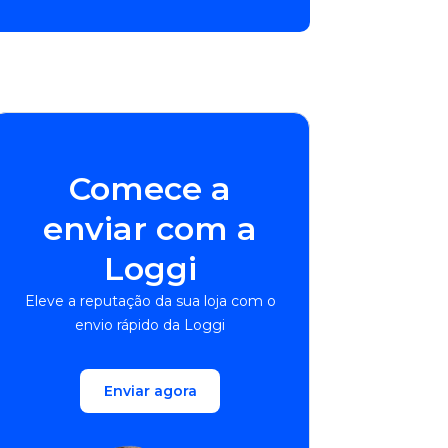
Comece a
enviar com a
Loggi
Eleve a reputação da sua loja com o
envio rápido da Loggi
Enviar agora