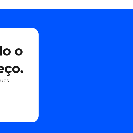
do o
eço.
ues.