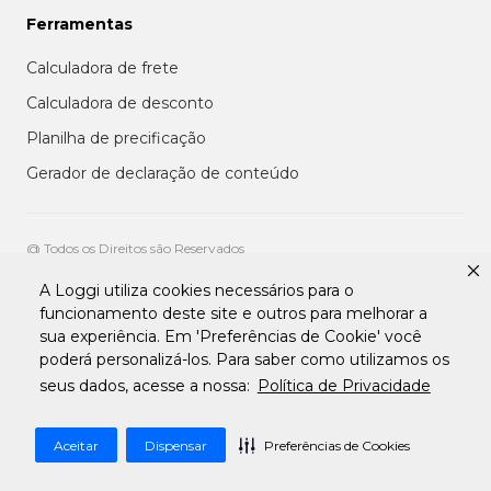
Ferramentas
Calculadora de frete
Calculadora de desconto
Planilha de precificação
Gerador de declaração de conteúdo
@ Todos os Direitos são Reservados
A Loggi utiliza cookies necessários para o
Aviso de privacidade aos clientes
funcionamento deste site e outros para melhorar a
Termos de uso para entregadores
sua experiência. Em 'Preferências de Cookie' você
Termos e condições de uso da plataforma transportadora Loggi
Termos e Condições de Uso de Clientes
poderá personalizá-los. Para saber como utilizamos os
Tratamento de Dados pessoais Para Fornecedores
seus dados, acesse a nossa:
Política de Privacidade
Aceitar
Dispensar
Preferências de Cookies
Desenvolvido por
Apiki WordPress