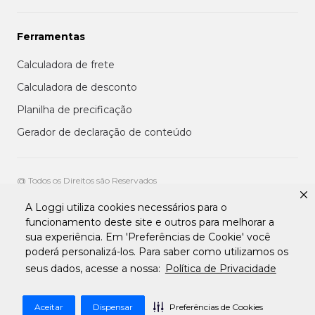
Ferramentas
Calculadora de frete
Calculadora de desconto
Planilha de precificação
Gerador de declaração de conteúdo
@ Todos os Direitos são Reservados
A Loggi utiliza cookies necessários para o
Aviso de privacidade aos clientes
funcionamento deste site e outros para melhorar a
Termos de uso para entregadores
sua experiência. Em 'Preferências de Cookie' você
Termos e condições de uso da plataforma transportadora Loggi
Termos e Condições de Uso de Clientes
poderá personalizá-los. Para saber como utilizamos os
Tratamento de Dados pessoais Para Fornecedores
seus dados, acesse a nossa:
Política de Privacidade
Aceitar
Dispensar
Preferências de Cookies
Desenvolvido por
Apiki WordPress