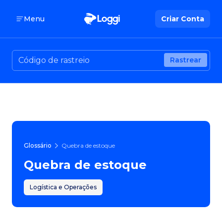
Menu
Criar Conta
Rastrear
Glossário
Quebra de estoque
Quebra de estoque
Logística e Operações