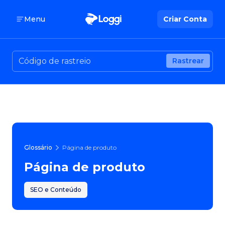
Menu
Criar Conta
Rastrear
Glossário
Página de produto
Página de produto
SEO e Conteúdo