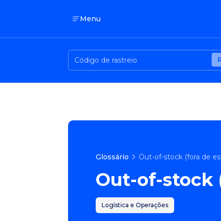
Menu
Glossário
Out-of-stock (fora de e
Out-of-stock 
Logística e Operações