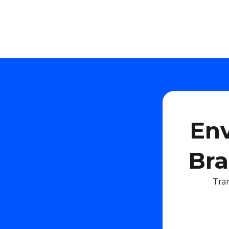
Env
Bra
Tra