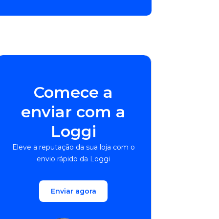
Comece a
enviar com a
Loggi
Eleve a reputação da sua loja com o
envio rápido da Loggi
Enviar agora