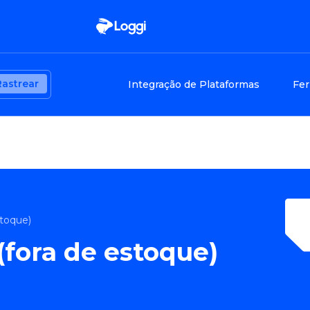
Rastrear
Integração de Plataformas
Fer
stoque)
(fora de estoque)