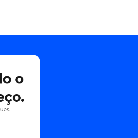
do o
eço.
ues.