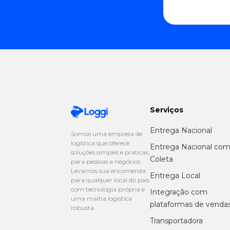
Serviços
Entrega Nacional
Somos uma empresa de
logística que oferece
Entrega Nacional co
soluções simples e práticas,
Coleta
para pessoas e negócios.
Levamos sua encomenda
Entrega Local
para qualquer local do país
com tecnologia própria e
Integração com
uma malha logística
plataformas de venda
robusta.
Transportadora