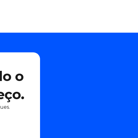
do o
eço.
ues.