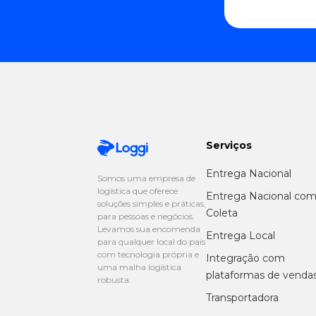
Serviços
Entrega Nacional
Somos uma empresa de
logística que oferece
Entrega Nacional co
soluções simples e práticas,
Coleta
para pessoas e negócios.
Levamos sua encomenda
Entrega Local
para qualquer local do país
com tecnologia própria e
Integração com
uma malha logística
plataformas de venda
robusta.
Transportadora