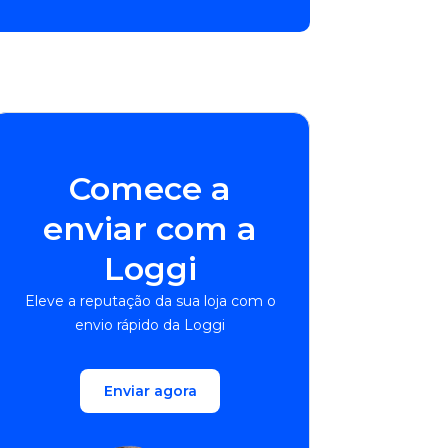
Comece a
enviar com a
Loggi
Eleve a reputação da sua loja com o
envio rápido da Loggi
Enviar agora