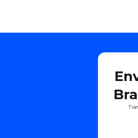
Env
Bra
Tra