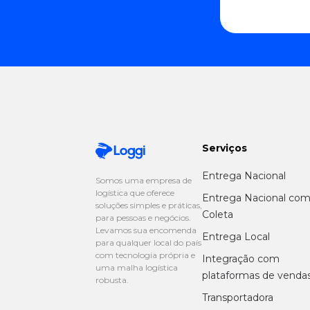
Serviços
Entrega Nacional
Somos uma empresa de
logística que oferece
Entrega Nacional co
soluções simples e práticas,
Coleta
para pessoas e negócios.
Levamos sua encomenda
Entrega Local
para qualquer local do país
com tecnologia própria e
Integração com
uma malha logística
plataformas de venda
robusta.
Transportadora