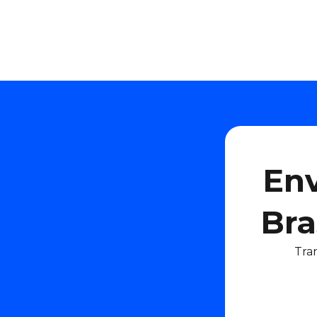
Env
Bra
Tra