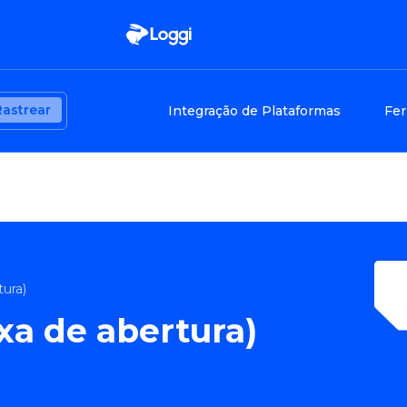
Rastrear
Integração de Plataformas
Fer
tura)
xa de abertura)