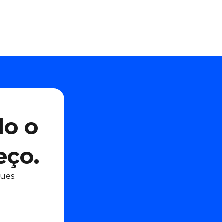
do o
eço.
ues.