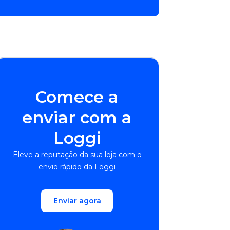
Comece a
enviar com a
Loggi
Eleve a reputação da sua loja com o
envio rápido da Loggi
Enviar agora