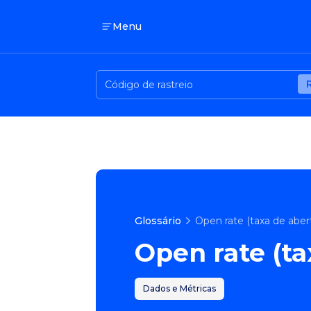
Menu
Glossário
Open rate (taxa de aber
Open rate (ta
Dados e Métricas