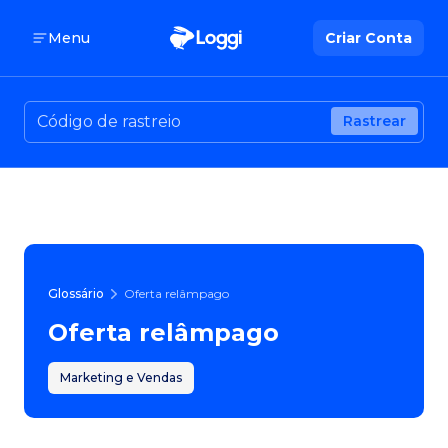
Menu
Criar Conta
Rastrear
Glossário
Oferta relâmpago
Oferta relâmpago
Marketing e Vendas