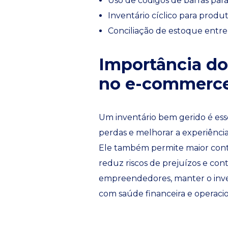
Uso de códigos de barras par
Inventário cíclico para produt
Conciliação de estoque entre 
Importância do
no e-commerc
Um inventário bem gerido é esse
perdas e melhorar a experiênci
Ele também permite maior contr
reduz riscos de prejuízos e cont
empreendedores, manter o inven
com saúde financeira e operacio