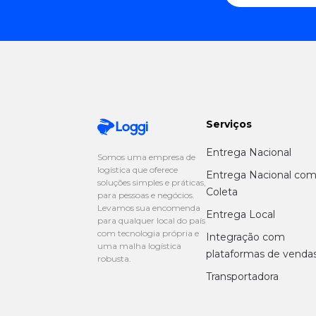
Serviços
Entrega Nacional
Somos uma empresa de
logística que oferece
Entrega Nacional co
soluções simples e práticas,
Coleta
para pessoas e negócios.
Levamos sua encomenda
Entrega Local
para qualquer local do país
com tecnologia própria e
Integração com
uma malha logística
plataformas de venda
robusta.
Transportadora