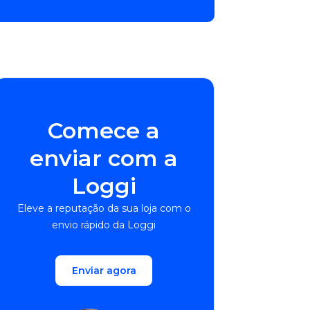
Comece a
enviar com a
Loggi
Eleve a reputação da sua loja com o
envio rápido da Loggi
Enviar agora