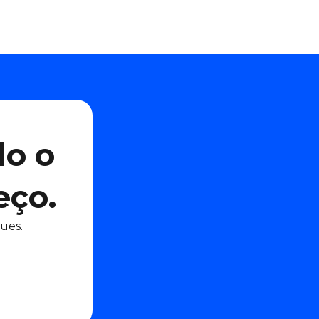
do o
eço.
ues.