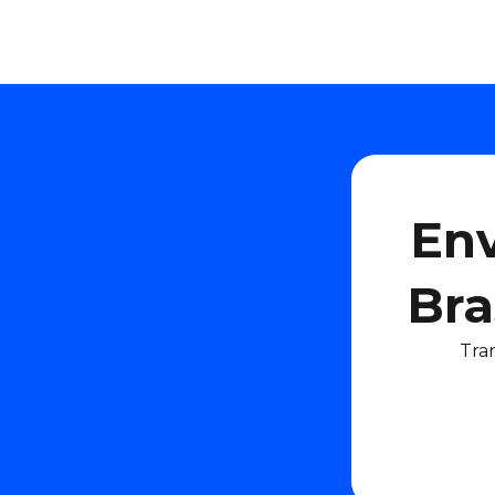
Env
Bra
Tra