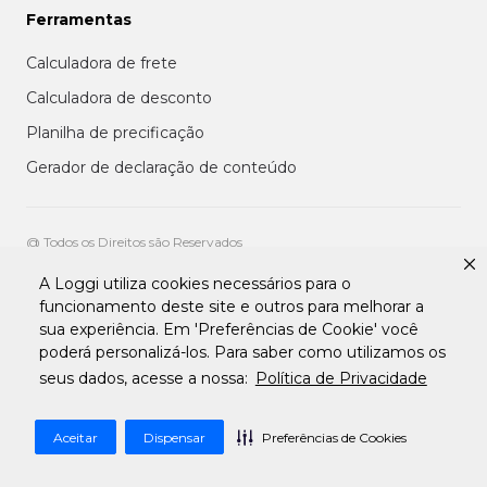
Ferramentas
Calculadora de frete
Calculadora de desconto
Planilha de precificação
Gerador de declaração de conteúdo
@ Todos os Direitos são Reservados
A Loggi utiliza cookies necessários para o
Aviso de privacidade aos clientes
funcionamento deste site e outros para melhorar a
Termos de uso para entregadores
sua experiência. Em 'Preferências de Cookie' você
Termos e condições de uso da plataforma transportadora Loggi
Termos e Condições de Uso de Clientes
poderá personalizá-los. Para saber como utilizamos os
Tratamento de Dados pessoais Para Fornecedores
seus dados, acesse a nossa:
Política de Privacidade
Aceitar
Dispensar
Preferências de Cookies
Desenvolvido por
Apiki WordPress