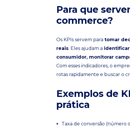
Para que serve
commerce?
Os KPIs servem para
tomar dec
reais
. Eles ajudam a
identific
consumidor, monitorar camp
Com esses indicadores, o empree
rotas rapidamente e buscar o c
Exemplos de K
prática
Taxa de conversão (número de