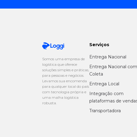
Serviços
Entrega Nacional
Somos uma empresa de
logística que oferece
Entrega Nacional co
soluções simples e práticas,
Coleta
para pessoas e negócios.
Levamos sua encomenda
Entrega Local
para qualquer local do país
com tecnologia própria e
Integração com
uma malha logística
plataformas de venda
robusta.
Transportadora