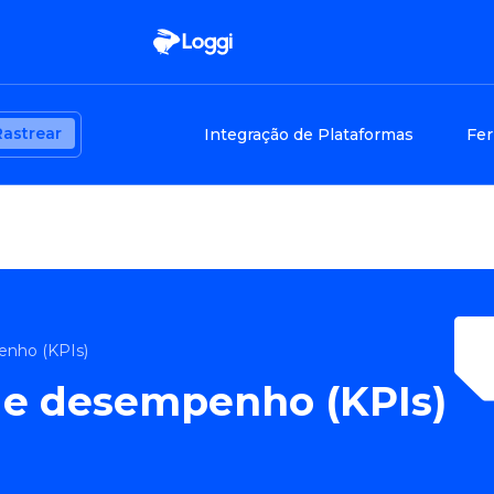
Rastrear
Integração de Plataformas
Fer
enho (KPIs)
de desempenho (KPIs)