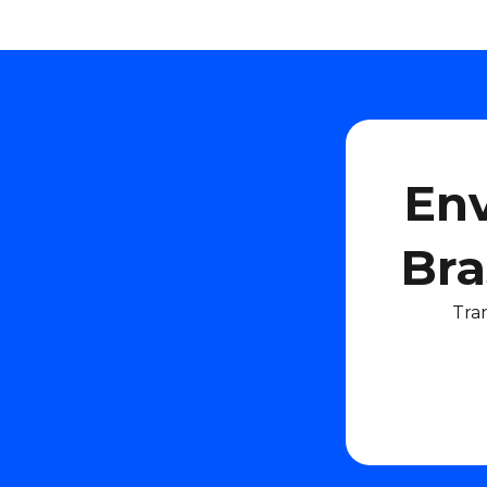
Env
Bra
Tra