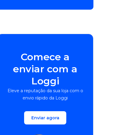
Comece a
enviar com a
Loggi
Eleve a reputação da sua loja com o
envio rápido da Loggi
Enviar agora