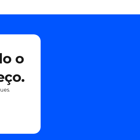
do o
eço.
ues.