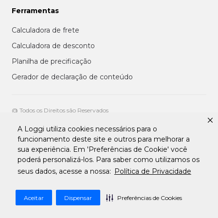
Ferramentas
Calculadora de frete
Calculadora de desconto
Planilha de precificação
Gerador de declaração de conteúdo
@ Todos os Direitos são Reservados
A Loggi utiliza cookies necessários para o
Aviso de privacidade aos clientes
funcionamento deste site e outros para melhorar a
Termos de uso para entregadores
sua experiência. Em 'Preferências de Cookie' você
Termos e condições de uso da plataforma transportadora Loggi
Termos e Condições de Uso de Clientes
poderá personalizá-los. Para saber como utilizamos os
Tratamento de Dados pessoais Para Fornecedores
seus dados, acesse a nossa:
Política de Privacidade
Aceitar
Dispensar
Preferências de Cookies
Desenvolvido por
Apiki WordPress