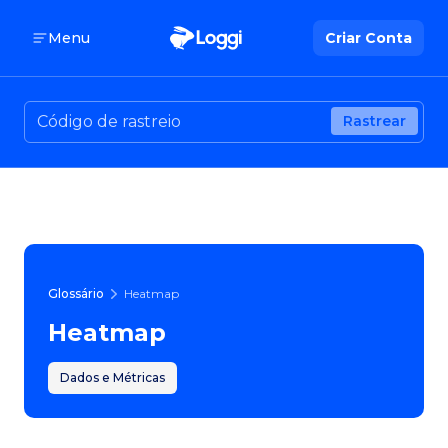
Menu
Criar Conta
Rastrear
Glossário
Heatmap
Heatmap
Dados e Métricas