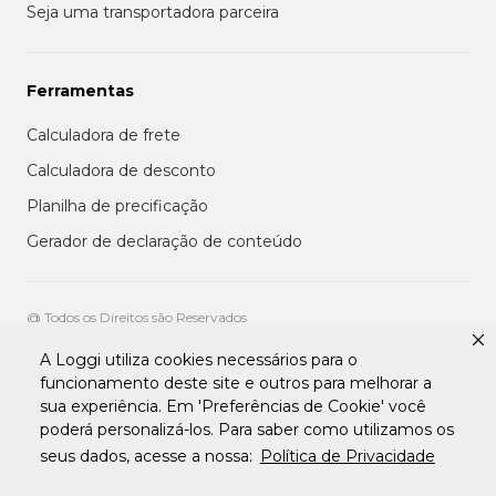
Seja uma transportadora parceira
Ferramentas
Calculadora de frete
Calculadora de desconto
Planilha de precificação
Gerador de declaração de conteúdo
@ Todos os Direitos são Reservados
A Loggi utiliza cookies necessários para o
Aviso de privacidade aos clientes
funcionamento deste site e outros para melhorar a
Termos de uso para entregadores
sua experiência. Em 'Preferências de Cookie' você
Termos e condições de uso da plataforma transportadora Loggi
Termos e Condições de Uso de Clientes
poderá personalizá-los. Para saber como utilizamos os
Tratamento de Dados pessoais Para Fornecedores
seus dados, acesse a nossa:
Política de Privacidade