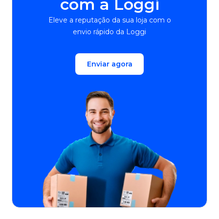
com a Loggi
Eleve a reputação da sua loja com o
envio rápido da Loggi
Enviar agora