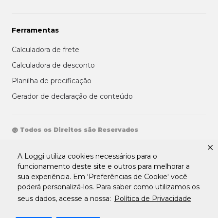
Ferramentas
Calculadora de frete
Calculadora de desconto
Planilha de precificação
Gerador de declaração de conteúdo
@ Todos os Direitos são Reservados
Aviso de privacidade aos clientes
A Loggi utiliza cookies necessários para o
Termos de uso para entregadores
funcionamento deste site e outros para melhorar a
Termos e condições de uso da plataforma
sua experiência. Em 'Preferências de Cookie' você
transportadora Loggi
Termos e Condições de Uso de Clientes
poderá personalizá-los. Para saber como utilizamos os
Tratamento de Dados pessoais Para Fornecedores
seus dados, acesse a nossa:
Política de Privacidade