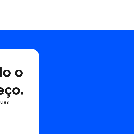
do o
eço.
ues.