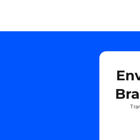
Env
Bra
Tra