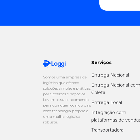
Serviços
Entrega Nacional
Somos uma empresa de
logística que oferece
Entrega Nacional co
soluções simples e práticas,
Coleta
para pessoas e negócios.
Levamos sua encomenda
Entrega Local
para qualquer local do país
com tecnologia própria e
Integração com
uma malha logística
plataformas de venda
robusta.
Transportadora