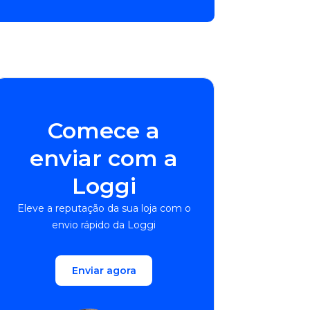
Comece a
enviar com a
Loggi
Eleve a reputação da sua loja com o
envio rápido da Loggi
Enviar agora