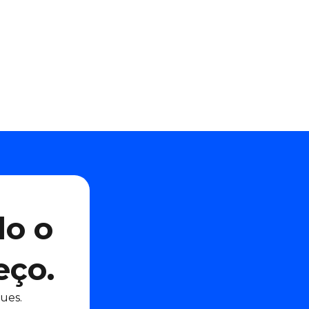
do o
eço.
ues.