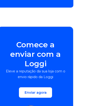
Comece a
enviar com a
Loggi
Eleve a reputação da sua loja com o
envio rápido da Loggi
Enviar agora