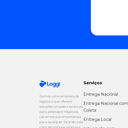
Serviços
Entrega Nacional
Somos uma empresa de
logística que oferece
Entrega Nacional co
soluções simples e práticas,
Coleta
para pessoas e negócios.
Levamos sua encomenda
Entrega Local
para qualquer local do país
com tecnologia própria e