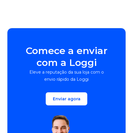
Comece a enviar
com a Loggi
Eleve a reputação da sua loja com o
envio rápido da Loggi
Enviar agora