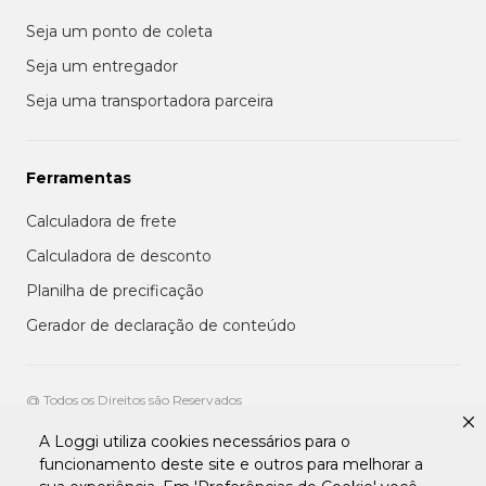
Seja um ponto de coleta
Seja um entregador
Seja uma transportadora parceira
Ferramentas
Calculadora de frete
Calculadora de desconto
Planilha de precificação
Gerador de declaração de conteúdo
@ Todos os Direitos são Reservados
A Loggi utiliza cookies necessários para o
Aviso de privacidade aos clientes
funcionamento deste site e outros para melhorar a
Termos de uso para entregadores