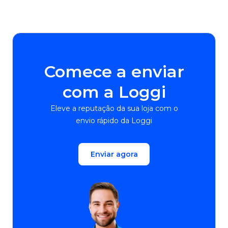
Comece a enviar
com a Loggi
Eleve a reputação da sua loja com o
envio rápido da Loggi
Enviar agora