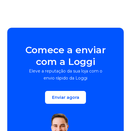
Comece a enviar
com a Loggi
Eleve a reputação da sua loja com o
envio rápido da Loggi
Enviar agora