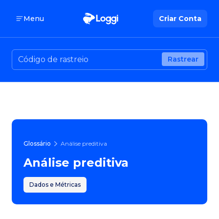
Menu
Criar Conta
Rastrear
Glossário
Análise preditiva
Análise preditiva
Dados e Métricas