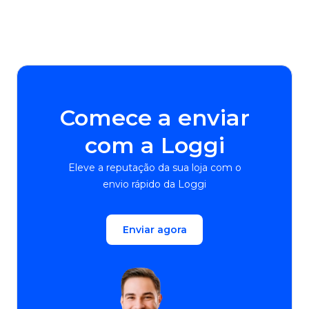
Comece a enviar
com a Loggi
Eleve a reputação da sua loja com o
envio rápido da Loggi
Enviar agora