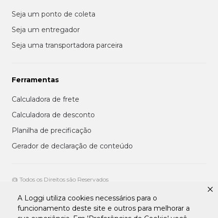
Seja um ponto de coleta
Seja um entregador
Seja uma transportadora parceira
Ferramentas
Calculadora de frete
Calculadora de desconto
Planilha de precificação
Gerador de declaração de conteúdo
@ Todos os Direitos são Reservados
A Loggi utiliza cookies necessários para o
Aviso de privacidade aos clientes
funcionamento deste site e outros para melhorar a
Termos de uso para entregadores