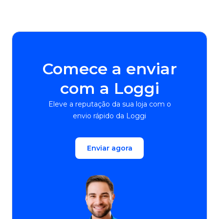
Comece a enviar
com a Loggi
Eleve a reputação da sua loja com o
envio rápido da Loggi
Enviar agora