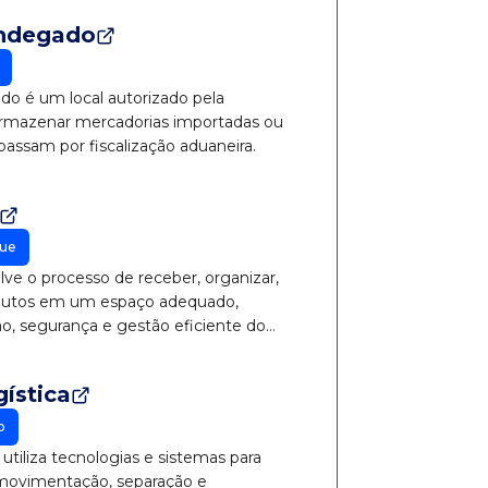
ndegado
o é um local autorizado pela
armazenar mercadorias importadas ou
assam por fiscalização aduaneira.
ue
e o processo de receber, organizar,
odutos em um espaço adequado,
o, segurança e gestão eficiente do
ística
o
utiliza tecnologias e sistemas para
 movimentação, separação e