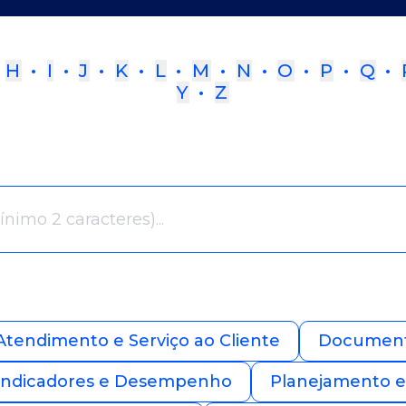
•
H
•
I
•
J
•
K
•
L
•
M
•
N
•
O
•
P
•
Q
•
Y
•
Z
Atendimento e Serviço ao Cliente
Documenta
Indicadores e Desempenho
Planejamento e 