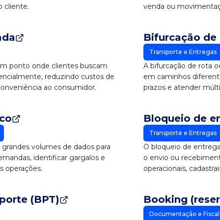
 cliente.
venda ou movimentaçã
ada
Bifurcação de 
Transporte e Entregas
 um ponto onde clientes buscam
A bifurcação de rota 
ncialmente, reduzindo custos de
em caminhos diferente
conveniência ao consumidor.
prazos e atender múlt
ico
Bloqueio de e
Transporte e Entregas
iza grandes volumes de dados para
O bloqueio de entrega
demandas, identificar gargalos e
o envio ou recebimen
as operações.
operacionais, cadastra
porte (BPT)
Booking (reser
Documentação e Fiscal