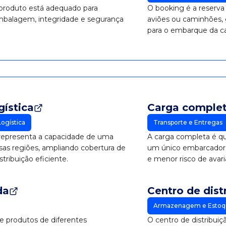
 produto está adequado para
O booking é a reserva
embalagem, integridade e segurança
aviões ou caminhões, 
para o embarque da ca
gística
Carga complet
ogística
Transporte e Entregas
a representa a capacidade de uma
A carga completa é q
sas regiões, ampliando cobertura de
um único embarcador,
tribuição eficiente.
e menor risco de avari
da
Centro de dist
Armazenagem e Estoq
e produtos de diferentes
O centro de distribuiç