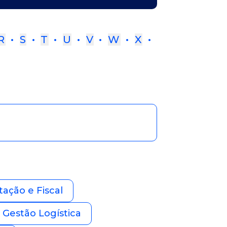
R
•
S
•
T
•
U
•
V
•
W
•
X
•
ção e Fiscal
Gestão Logística