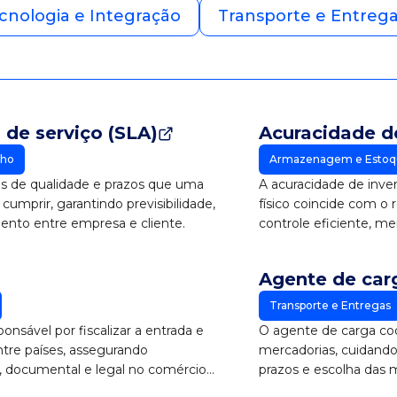
cnologia e Integração
Transporte e Entreg
 de serviço (SLA)
Acuracidade de
nho
Armazenagem e Estoq
s de qualidade e prazos que uma
A acuracidade de inv
cumprir, garantindo previsibilidade,
físico coincide com o 
nto entre empresa e cliente.
controle eficiente, m
assertivas.
Agente de car
Transporte e Entregas
onsável por fiscalizar a entrada e
O agente de carga coo
ntre países, assegurando
mercadorias, cuidand
a, documental e legal no comércio
prazos e escolha das m