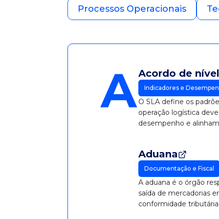
Processos Operacionais
Te
A
Acordo de nível
Indicadores e Desempe
O SLA define os padrõe
operação logística deve 
desempenho e alinhame
Aduana
Documentação e Fiscal
A aduana é o órgão resp
saída de mercadorias e
conformidade tributári
exterior.