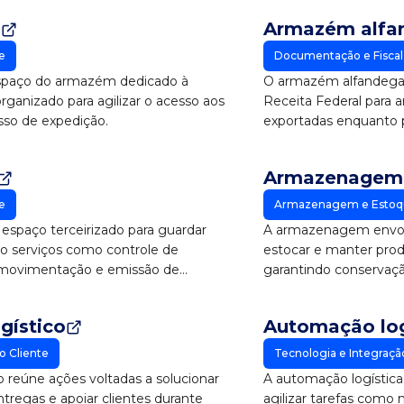
g
Armazém alfa
e
Documentação e Fiscal
espaço do armazém dedicado à
O armazém alfandegad
rganizado para agilizar o acesso aos
Receita Federal para 
esso de expedição.
exportadas enquanto p
Armazenagem
e
Armazenagem e Estoq
spaço terceirizado para guardar
A armazenagem envolv
o serviços como controle de
estocar e manter pr
 movimentação e emissão de
garantindo conservaçã
estoque.
gístico
Automação log
o Cliente
Tecnologia e Integraçã
 reúne ações voltadas a solucionar
A automação logística 
tregas e apoiar clientes durante
agilizar tarefas como