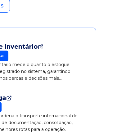
as
 inventário
ue
entário mede o quanto o estoque
registrado no sistema, garantindo
enos perdas e decisões mais
ga
rdena o transporte internacional de
o de documentação, consolidação,
elhores rotas para a operação.