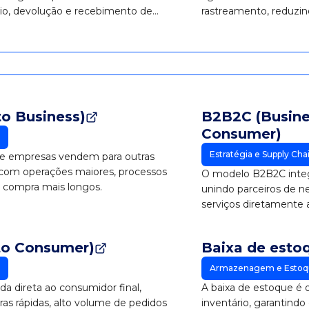
io, devolução e recebimento de
rastreamento, reduzin
operacional.
to Business)
B2B2C (Busine
Consumer)
Estratégia e Supply Cha
e empresas vendem para outras
com operações maiores, processos
O modelo B2B2C integ
e compra mais longos.
unindo parceiros de n
serviços diretamente ao
to Consumer)
Baixa de esto
Armazenagem e Estoq
a direta ao consumidor final,
A baixa de estoque é o
as rápidas, alto volume de pedidos
inventário, garantindo