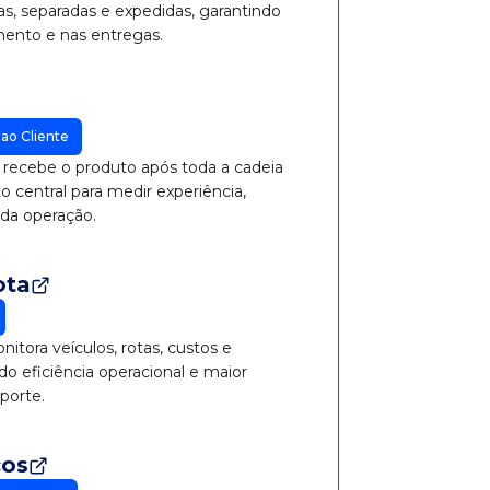
s, separadas e expedidas, garantindo
mento e nas entregas.
ao Cliente
m recebe o produto após toda a cadeia
to central para medir experiência,
 da operação.
ota
nitora veículos, rotas, custos e
o eficiência operacional e maior
porte.
cos