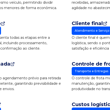
o veículo, permitindo dividir
recebidas, armazenada
dos menores de forma econômica.
agilidade no abasteci
o
Cliente final
Atendimento e Serviço 
senta todas as etapas entre a
O cliente final é que
l, incluindo processamento,
logística, sendo o pon
 confirmação ao cliente.
satisfação e eficiência
mada
Controle de fr
Transporte e Entregas
o agendamento prévio para retirada
O controle de frota mo
ente, garantindo previsibilidade e
manutenção, garantind
e envios.
produtividade no trans
Custos logísti