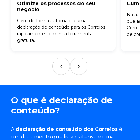
Otimize os processos do seu
Cump
negócio
Na aus
Gere de forma automática uma
que a
declaração de conteúdo para os Correios
Corre
rapidamente com esta ferramenta
de co
gratuita.
O que é declaração de
conteúdo?
A
declaração de conteúdo dos Correios
é
um documento que lista os itens de uma