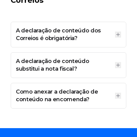
Correios
A declaração de conteúdo dos
Correios é obrigatória?
encomendas despachadas
A declaração de conteúdo
substitui a nota fiscal?
Como anexar a declaração de
conteúdo na encomenda?
Após preencher corretamente a declaração e
imprimir em um folha A4, você pode dobrá-la e
fixá-la com fita adesiva transparente ou dentro
de uma embalagem plástica, sempre do lado
externo das suas encomendas.
É importante que
a declaração esteja protegida para evitar danos e