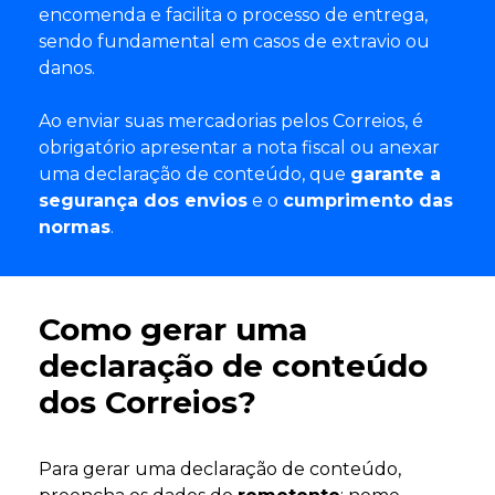
encomenda e facilita o processo de entrega,
sendo fundamental em casos de extravio ou
danos.
Ao enviar suas mercadorias pelos Correios, é
obrigatório apresentar a nota fiscal ou anexar
uma declaração de conteúdo, que
garante a
segurança dos envios
e o
cumprimento das
normas
.
Como gerar uma
declaração de conteúdo
dos Correios?
Para gerar uma declaração de conteúdo,