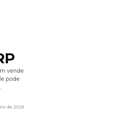
RP
uem vende
ele pode
.
eiro de 2026