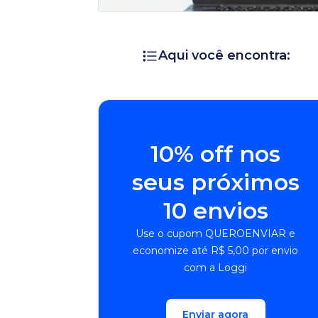
Aqui você encontra:
10% off nos
seus próximos
10 envios
Use o cupom QUEROENVIAR e
economize até R$ 5,00 por envio
com a Loggi
Enviar agora