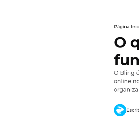
Página Inic
O q
fun
O Bling 
online n
organiza
Escri