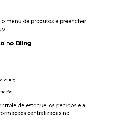
ar o menu de produtos e preencher
do.
o no Bling
produto;
eração.
ontrole de estoque, os pedidos e a
nformações centralizadas no