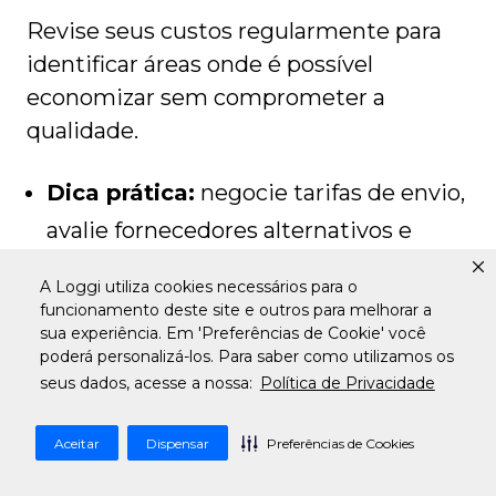
Revise seus custos regularmente para
identificar áreas onde é possível
economizar sem comprometer a
qualidade.
Dica prática:
negocie tarifas de envio,
avalie fornecedores alternativos e
adote práticas de economia de
A Loggi utiliza cookies necessários para o
energia no espaço físico da empresa.
funcionamento deste site e outros para melhorar a
sua experiência. Em 'Preferências de Cookie' você
poderá personalizá-los. Para saber como utilizamos os
10. Crie um plano de contingência
seus dados, acesse a nossa:
Política de Privacidade
Imprevistos podem acontecer, desde
Aceitar
Dispensar
Preferências de Cookies
crises econômicas até mudanças nas
regulamentações do setor.