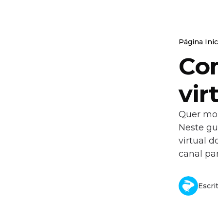
Página Inic
Co
vir
Quer mon
Neste gu
virtual 
canal pa
Escri