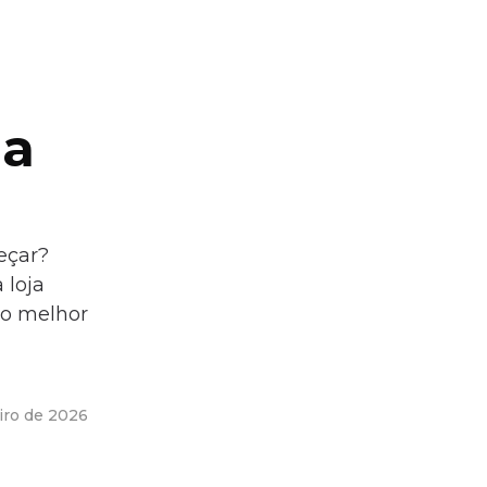
ja
eçar?
 loja
 o melhor
eiro de 2026