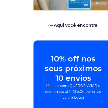
Aqui você encontra:
10% off nos
seus próximos
10 envios
Use o cupom QUEROENVIAR e
economize até R$ 5,00 por envio
com a Loggi