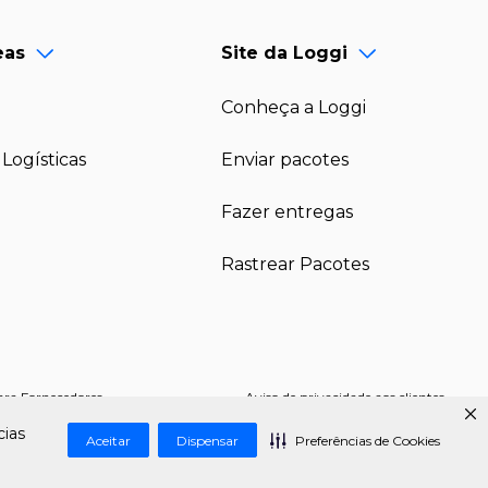
eas
Site da Loggi
Conheça a Loggi
Logísticas
Enviar pacotes
Fazer entregas
Rastrear Pacotes
ara Fornecedores
Aviso de privacidade aos clientes
cias
Aceitar
Dispensar
Preferências de Cookies