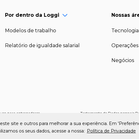
Por dentro da Loggi
Nossas ár
Modelos de trabalho
Tecnologia
Relatório de igualdade salarial
Operações 
Negócios
uso para entregadores
Tratamento de Dados pessoais P
©
Copyright 2026 - Loggi
este site e outros para melhorar a sua experiência. Em 'Preferên
ilizamos os seus dados, acesse a nossa:
Política de Privacidade