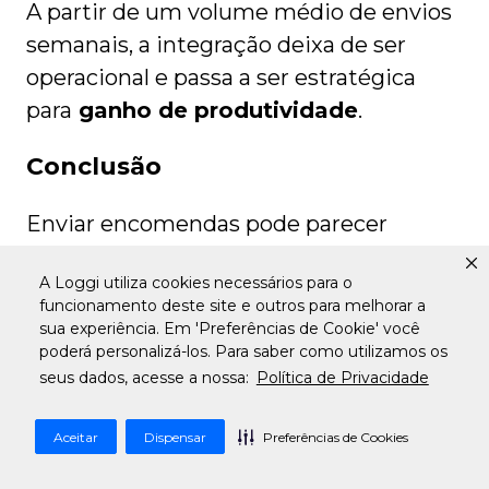
A partir de um volume médio de envios
semanais, a integração deixa de ser
operacional e passa a ser estratégica
para
ganho de produtividade
.
Conclusão
Enviar encomendas pode parecer
complexo no início, mas com as
A Loggi utiliza cookies necessários para o
ferramentas certas, o processo se torna
funcionamento deste site e outros para melhorar a
simples e previsível.
sua experiência. Em 'Preferências de Cookie' você
poderá personalizá-los. Para saber como utilizamos os
Com diferentes opções de envio,
seus dados, acesse a nossa:
Política de Privacidade
rastreamento em tempo real e
Aceitar
Dispensar
Preferências de Cookies
possibilidade de integração com lojas
virtuais, dá para organizar sua logística