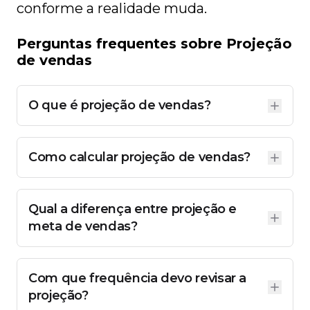
conforme a realidade muda.
Perguntas frequentes sobre Projeção
de vendas
O que é projeção de vendas?
É uma estimativa de quanto sua empresa deve
vender em um período futuro, baseada em dados
históricos, mercado e capacidade operacional.
Como calcular projeção de vendas?
Multiplique o número de oportunidades estimadas
pela taxa de conversão e pelo ticket médio. O
resultado é a receita projetada para o período.
Qual a diferença entre projeção e
meta de vendas?
A meta é o objetivo que você quer atingir. A
projeção é o que os dados indicam que você deve
atingir. Idealmente, as duas se aproximam — mas
Com que frequência devo revisar a
podem ser diferentes.
projeção?