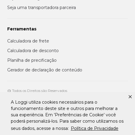
Seja uma transportadora parceira
Ferramentas
Calculadora de frete
Calculadora de desconto
Planilha de precificação
Gerador de declaração de conteúdo
@ Todos os Direitos são Reservados
A Loggi utiliza cookies necessários para o
Aviso de privacidade aos clientes
funcionamento deste site e outros para melhorar a
Termos de uso para entregadores
sua experiência. Em 'Preferências de Cookie' você
Termos e condições de uso da plataforma transportadora Loggi
Termos e Condições de Uso de Clientes
poderá personalizá-los. Para saber como utilizamos os
Tratamento de Dados pessoais Para Fornecedores
seus dados, acesse a nossa:
Política de Privacidade