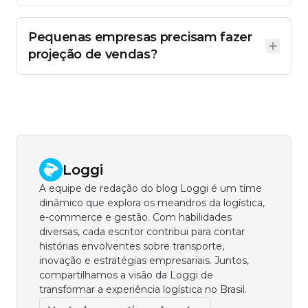
O ideal é uma revisão mensal. Em negócios com
alto volume ou grande variação sazonal, revisões
quinzenais fazem mais sentido.
Pequenas empresas precisam fazer
projeção de vendas?
Sim. Quanto menor o negócio, menos margem de
erro existe. Uma projeção bem feita ajuda a evitar
compras erradas, falta de estoque e surpresas no
caixa.
Loggi
A equipe de redação do blog Loggi é um time
dinâmico que explora os meandros da logística,
e-commerce e gestão. Com habilidades
diversas, cada escritor contribui para contar
histórias envolventes sobre transporte,
inovação e estratégias empresariais. Juntos,
compartilhamos a visão da Loggi de
transformar a experiência logística no Brasil.