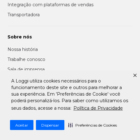
Integração com plataformas de vendas
Transportadora
Sobre nós
Nossa história
Trabalhe conosco
Sala de imprensa
Central de ajuda
A Loggi utiliza cookies necessários para o
funcionamento deste site e outros para melhorar a
sua experiência. Em 'Preferências de Cookie' você
poderá personalizá-los. Para saber como utilizamos os
Parcerias
seus dados, acesse a nossa:
Política de Privacidade
Seja um ponto de coleta
Seja um entregador
Aceitar
Dispensar
Preferências de Cookies
Seja uma transportadora parceira