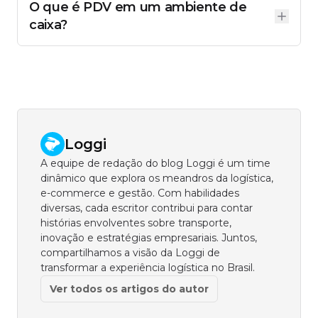
O que é PDV em um ambiente de
incluem funcionalidades de PDV no próprio painel
de gestão.
caixa?
No ambiente de caixa, o PDV é o conjunto de
hardware e software que opera a frente de
atendimento: terminal de registro, leitor de código
de barras, impressora de cupom, maquininha de
pagamento e o software que conecta tudo isso.
Loggi
A equipe de redação do blog Loggi é um time
dinâmico que explora os meandros da logística,
e-commerce e gestão. Com habilidades
diversas, cada escritor contribui para contar
histórias envolventes sobre transporte,
inovação e estratégias empresariais. Juntos,
compartilhamos a visão da Loggi de
transformar a experiência logística no Brasil.
Ver todos os artigos do autor