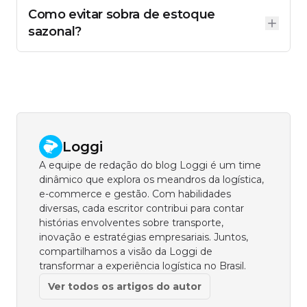
quiser comprar.
atrasos de fornecedor, variações inesperadas de
Como evitar sobra de estoque
demanda. O estoque sazonal é temporário e
planejado: ele cresce antes do pico e diminui
sazonal?
durante a temporada. Os dois podem coexistir, o
Com previsão de demanda baseada em histórico
estoque sazonal já inclui uma margem de
real, não em estimativas otimistas. Após a
segurança embutida no cálculo.
temporada, aplique promoções para girar o que
sobrou antes que o produto perca valor ou validade.
E use os dados de sobra para ajustar a compra do
próximo ciclo, cada temporada deve ser mais
precisa que a anterior.
Loggi
A equipe de redação do blog Loggi é um time
dinâmico que explora os meandros da logística,
e-commerce e gestão. Com habilidades
diversas, cada escritor contribui para contar
histórias envolventes sobre transporte,
inovação e estratégias empresariais. Juntos,
compartilhamos a visão da Loggi de
transformar a experiência logística no Brasil.
Ver todos os artigos do autor