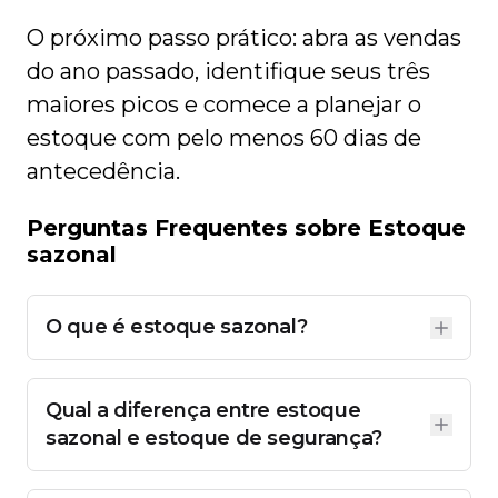
O próximo passo prático: abra as vendas
do ano passado, identifique seus três
maiores picos e comece a planejar o
estoque com pelo menos 60 dias de
antecedência.
Perguntas Frequentes sobre Estoque
sazonal
O que é estoque sazonal?
É o volume de produtos que uma empresa acumula
com antecedência para atender ao aumento
previsível de demanda em períodos específicos do
Qual a diferença entre estoque
ano, como Black Friday, Natal, Páscoa ou volta às
aulas. Também chamado de estoque de
sazonal e estoque de segurança?
antecipação, ele existe para garantir que o produto
O estoque de segurança é uma reserva
estará disponível exatamente quando o cliente
permanente para cobrir imprevistos do dia a dia,