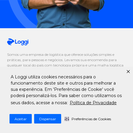
Somos uma empresa de logística que oferece soluções simples e
práticas, para pessoas e negócios. Levamos sua encomenda para
qualquer local do país com tecnologia própria e uma malha logística
robusta.
A Loggi utiliza cookies necessários para o
funcionamento deste site e outros para melhorar a
sua experiência. Em 'Preferências de Cookie' você
poderá personalizá-los. Para saber como utilizamos os
Serviços
seus dados, acesse a nossa:
Política de Privacidade
Entrega Nacional
Aceitar
Dispensar
Preferências de Cookies
Entrega Nacional com Coleta
Entrega Local