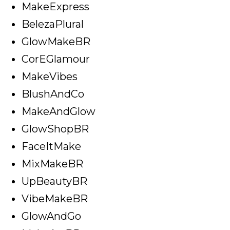
MakeExpress
BelezaPlural
GlowMakeBR
CorEGlamour
MakeVibes
BlushAndCo
MakeAndGlow
GlowShopBR
FaceItMake
MixMakeBR
UpBeautyBR
VibeMakeBR
GlowAndGo