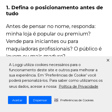
1. Defina o posicionamento antes de
tudo
Antes de pensar no nome, responda:
minha loja é popular ou premium?
Vende para iniciantes ou para
maquiadoras profissionais? O público é
jovem ou mais maduro?
A Loggi utiliza cookies necessários para o
Essas respostas vão nortear o estilo do
funcionamento deste site e outros para melhorar a
sua experiência. Em 'Preferências de Cookie' você
nome e evitar que você escolha algo que
poderá personalizá-los. Para saber como utilizamos os
não conversa com quem você quer
seus dados, acesse a nossa:
Política de Privacidade
atrair.
Aceitar
Dispensar
Preferências de Cookies
2. Faça um brainstorming sem filtros