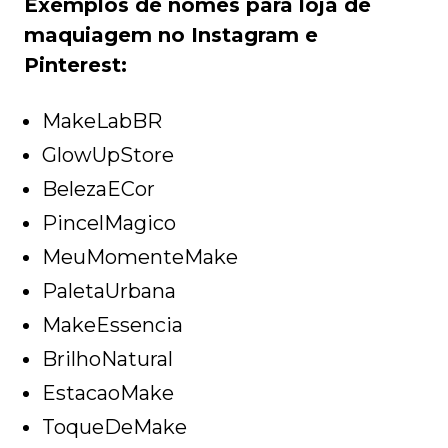
Exemplos de nomes para loja de
maquiagem no Instagram e
Pinterest:
MakeLabBR
GlowUpStore
BelezaECor
PincelMagico
MeuMomenteMake
PaletaUrbana
MakeEssencia
BrilhoNatural
EstacaoMake
ToqueDeMake