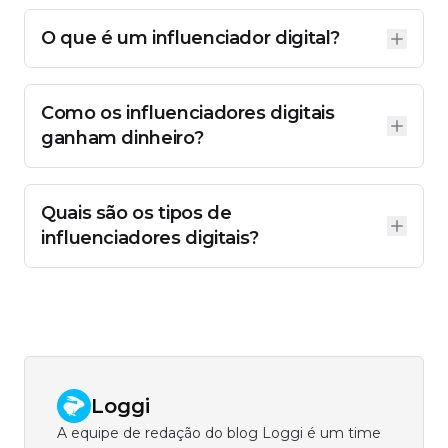
O que é um influenciador digital?
Um influenciador digital é uma pessoa que produz
conteúdo online para influenciar comportamentos e
decisões de compra de seu público, podendo
Como os influenciadores digitais
monetizar com a criação de um conteúdo autoral.
ganham dinheiro?
Os influencers digitais ganham dinheiro através de
parcerias com marcas, publicidades, patrocínios e
vendas de produtos ou serviços.
Quais são os tipos de
influenciadores digitais?
Existem os Nano, Micro, Médio, Macro e Mega
influenciadores, além de influenciadores locais, de
autoridade e ecossistemas.
Loggi
A equipe de redação do blog Loggi é um time