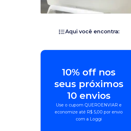
Aqui você encontra:
10% off nos
seus próximos
10 envios
Use o cupom QUEROENVIAR e
economize até R$ 5,00 por envio
com a Loggi