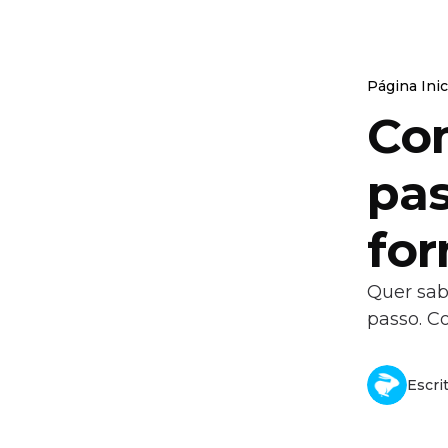
Página Inic
Co
pas
for
Quer sab
passo. Co
Escri